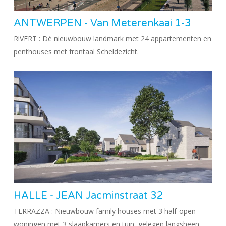
ANTWERPEN - Van Meterenkaai 1-3
R!VERT : Dé nieuwbouw landmark met 24 appartementen en
penthouses met frontaal Scheldezicht.
HALLE - JEAN Jacminstraat 32
TERRAZZA : Nieuwbouw family houses met 3 half-open
woningen met 3 slaapkamers en tuin, gelegen langsheen